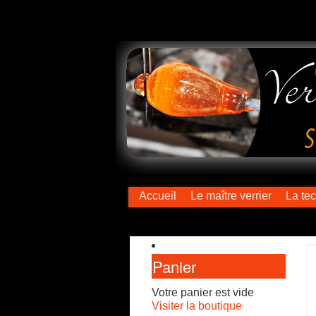
Accueil
Le maître verrier
La te
Panier
Votre panier est vide
Visiter la boutique