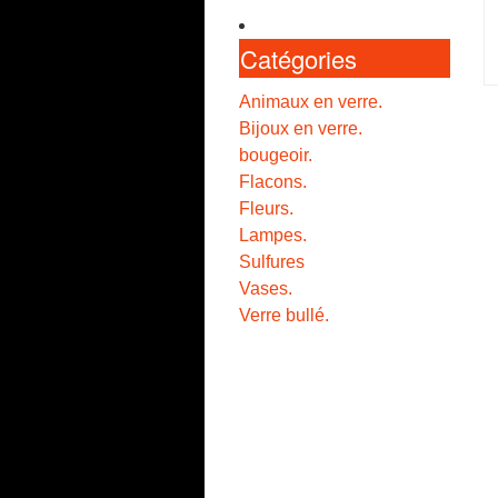
Catégories
Animaux en verre.
Bijoux en verre.
bougeoir.
Flacons.
Fleurs.
Lampes.
Sulfures
Vases.
Verre bullé.