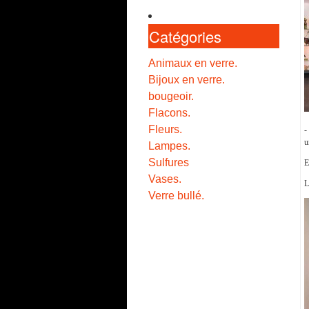
Catégories
Animaux en verre.
Bijoux en verre.
bougeoir.
Flacons.
Fleurs.
u
Lampes.
Sulfures
E
Vases.
L
Verre bullé.