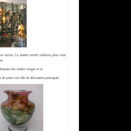
os envies, Le maitre verrier réalisera pour vous
on.
onnant des teintes rouges et or.
t de jouer son rôle de décoration principale.