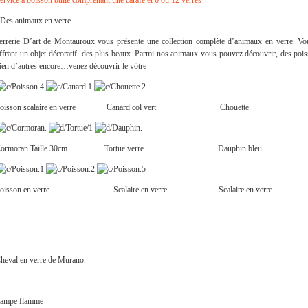
ervice à boisson bullé comprenant une carafe et 6 ou 12 verres
 Des animaux en verre.
errerie D’art de Montauroux vous présente une collection complète d’animaux en verre. Vous
ffrant un objet décoratif des plus beaux. Parmi nos animaux vous pouvez découvrir, des pois
ien d’autres encore…venez découvrir le vôtre
Poisson scalaire en verre Canard col vert Chouette
Cormoran Taille 30cm Tortue verre Dauphin bleu
Poisson en verre Scalaire en verre Scalaire en verre
heval en verre de Murano.
ampe flamme