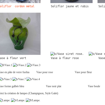
oliflor  cordon métal
          Soliflor jaune et rubis      Soli
ase à fleur vert               Vase à fleur rose            Vase
ase en pâte de verre fushia Vase pour rose Vase pour fleur
Vase forme galbée bleu Vase noir plat Vase boule
oici la création de lampes (Champignon, Style Galet)