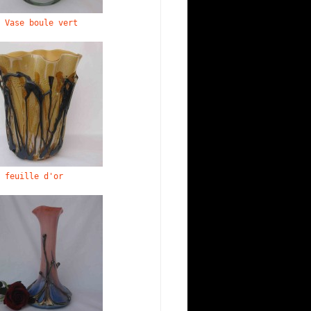
Vase boule vert
 feuille d'or