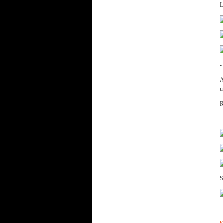
-
A
u
R
S