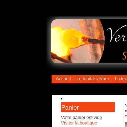
Accueil
Le maître verrier
La te
Panier
V
t
v
Votre panier est vide
Visiter la boutique