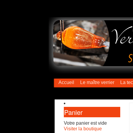
Accueil
Le maître verrier
La te
Panier
Votre panier est vide
Visiter la boutique