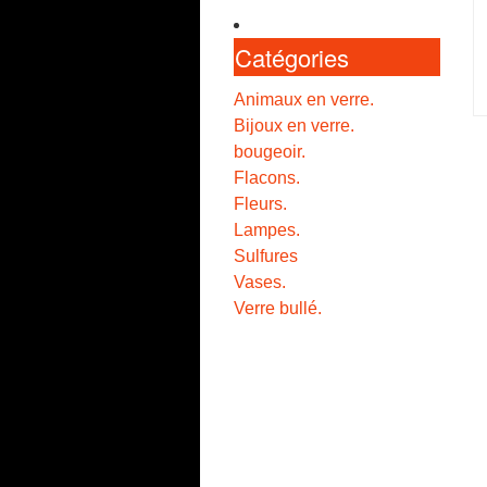
Catégories
Animaux en verre.
Bijoux en verre.
bougeoir.
Flacons.
Fleurs.
Lampes.
Sulfures
Vases.
Verre bullé.